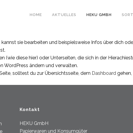
HOME
AKTUELLES
HEKU GMBH
SORT
. Du kannst sie bearbeiten und beispielsweise Infos über dich 
st.
n (wie diese hier) oder Unterseiten, die sich in der Hierachie
von WordPress ändern und verwalten.
eite, solltest du zur Übersichtsseite, dem
Dashboard
gehen, 
Kontakt
HEKU GmbH
m
Papierwaren und Konsumgüter
e