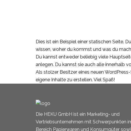
Dies ist ein Beispiel einer statischen Seite
wissen, woher du kommst und was du mach
Du kannst entweder beliebig viele Hauptseite
anlegen. Du kannst sie auch alle innerhalb 
Als stolzer Besitzer eines neuen WordPress-S
eigene Inhalte zu erstellen. Viel Spaß!
Die HEKU GmbH ist ein Marketing- und
Vertriebsunternehmen mit Schwerpunkten i
Bereich Papierwaren und Konsumgüter sowi