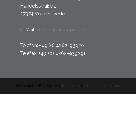
Handelsstraße 1
27374 Visselhövede
E-Mail:
verkauf@heku-produkte.de
Telefon: +49 (0) 4262-93920
Telefax: +49 (0) 4262-939291
© Copyright HEKU GmbH
|
Impressum
|
Datenschutzerklärung