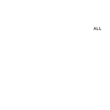
ALL
ZOOM
VIEW
ZOOM
VIEW