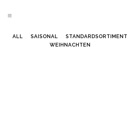
ALL
SAISONAL
STANDARDSORTIMENT
WEIHNACHTEN
Haushalt
Haushalt, Standardsortiment
ZOOM
VIEW